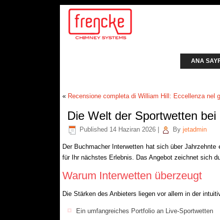
ANA SAY
«
Recensione completa di William Hill: Eccellenza nel g
Die Welt der Sportwetten bei
Published
14 Haziran 2026
|
By
jetadmin
Der Buchmacher Interwetten hat sich über Jahrzehnte e
für Ihr nächstes Erlebnis. Das Angebot zeichnet sich du
Warum Interwetten überzeugt
Die Stärken des Anbieters liegen vor allem in der intu
Ein umfangreiches Portfolio an Live-Sportwetten