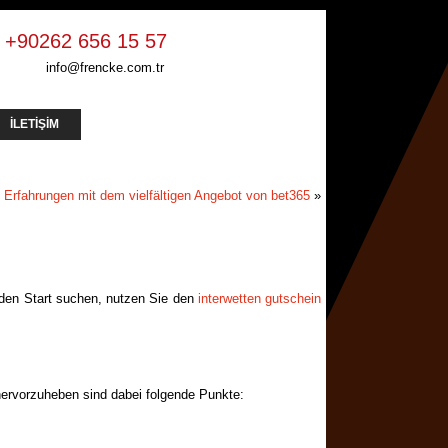
+90262 656 15 57
info@frencke.com.tr
İLETİŞİM
Erfahrungen mit dem vielfältigen Angebot von bet365
»
nden Start suchen, nutzen Sie den
interwetten gutschein
 hervorzuheben sind dabei folgende Punkte: