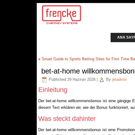
ANA SAY
«
Smart Guide to Sports Betting Sites for First Time Be
bet-at-home willkommensbon
Published
29 Haziran 2026
|
By
jetadmin
Einleitung
Der bet-at-home willkommensbonus ist eine gängige Eins
diesem Text erklären wir, wie der Bonus funktioniert, au
Was steckt dahinter
Der bet-at-home willkommensbonus ist eine Promotion,