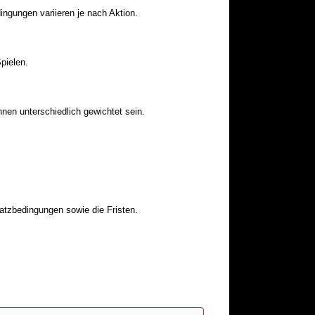
ngungen variieren je nach Aktion.
pielen.
nen unterschiedlich gewichtet sein.
satzbedingungen sowie die Fristen.