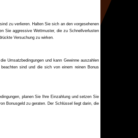
sind zu verlieren. Halten Sie sich an den vorgesehenen
en Sie aggressive Wettmuster, die zu Schnellverlusten
gedrückte Versuchung zu wirken.
rist die Umsatzbedingungen und kann Gewinne auszahlen
 zu beachten sind und die sich von einem reinen Bonus
bedingungen, planen Sie Ihre Einzahlung und setzen Sie
on Bonusgeld zu geraten. Der Schlüssel liegt darin, die