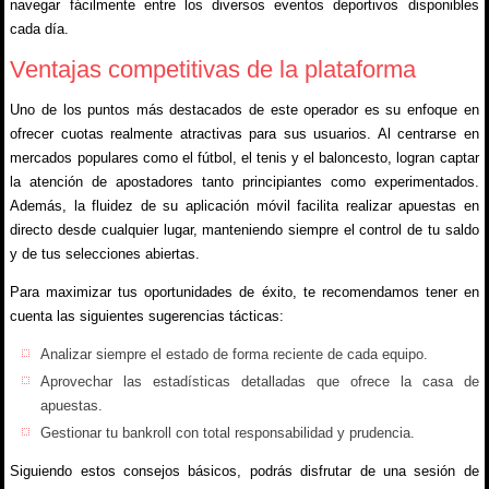
navegar fácilmente entre los diversos eventos deportivos disponibles
cada día.
Ventajas competitivas de la plataforma
Uno de los puntos más destacados de este operador es su enfoque en
ofrecer cuotas realmente atractivas para sus usuarios. Al centrarse en
mercados populares como el fútbol, el tenis y el baloncesto, logran captar
la atención de apostadores tanto principiantes como experimentados.
Además, la fluidez de su aplicación móvil facilita realizar apuestas en
directo desde cualquier lugar, manteniendo siempre el control de tu saldo
y de tus selecciones abiertas.
Para maximizar tus oportunidades de éxito, te recomendamos tener en
cuenta las siguientes sugerencias tácticas:
Analizar siempre el estado de forma reciente de cada equipo.
Aprovechar las estadísticas detalladas que ofrece la casa de
apuestas.
Gestionar tu bankroll con total responsabilidad y prudencia.
Siguiendo estos consejos básicos, podrás disfrutar de una sesión de