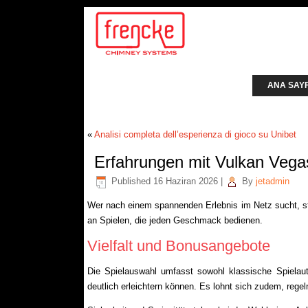
ANA SAY
«
Analisi completa dell’esperienza di gioco su Unibet
Erfahrungen mit Vulkan Vegas
Published
16 Haziran 2026
|
By
jetadmin
Wer nach einem spannenden Erlebnis im Netz sucht, stöß
an Spielen, die jeden Geschmack bedienen.
Vielfalt und Bonusangebote
Die Spielauswahl umfasst sowohl klassische Spielaut
deutlich erleichtern können. Es lohnt sich zudem, regel