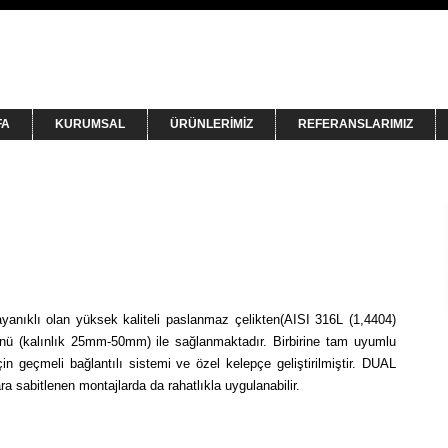
FA
KURUMSAL
ÜRÜNLERİMİZ
REFERANSLARIMIZ
ayanıklı olan yüksek kaliteli paslanmaz çelikten(AISI 316L (1,4404)
yünü (kalınlık 25mm-50mm) ile sağlanmaktadır. Birbirine tam uyumlu
in geçmeli bağlantılı sistemi ve özel kelepçe geliştirilmiştir. DUAL
ra sabitlenen montajlarda da rahatlıkla uygulanabilir.