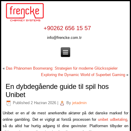
+90262 656 15 57
info@frencke.com.tr
«
Das Phänomen Boomerang: Strategien für moderne Glücksspieler
Exploring the Dynamic World of Superbet Gaming
»
En dybdegående guide til spil hos
Unibet
Published
2 Haziran 2026
|
By
jetadmin
Unibet er en af de mest anerkendte aktører på det danske marked for
online gambling. Det er vigtigt at forstå processen for
unibet udbetaling
,
så du altid har hurtig adgang til dine gevinster. Platformen tilbyder en