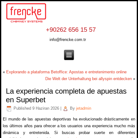
+90262 656 15 57
info@frencke.com.tr
«
Explorando a plataforma Betoffice: Apostas e entretenimento online
Die Welt der Unterhaltung bei allyspin entdecken
»
La experiencia completa de apuestas
en Superbet
Published
9 Haziran 2026
|
By
jetadmin
El mundo de las apuestas deportivas ha evolucionado drásticamente en
los últimos años para ofrecer a los usuarios una experiencia mucho más
dinámica y entretenida. Si buscas probar suerte en diferentes