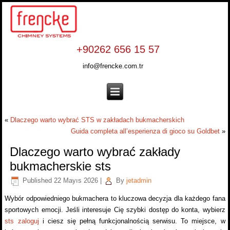
+90262 656 15 57
info@frencke.com.tr
«
Dlaczego warto wybrać STS w zakładach bukmacherskich
Guida completa all’esperienza di gioco su Goldbet
»
Dlaczego warto wybrać zakłady
bukmacherskie sts
Published
22 Mayıs 2026
|
By
jetadmin
Wybór odpowiedniego bukmachera to kluczowa decyzja dla każdego fana
sportowych emocji. Jeśli interesuje Cię szybki dostęp do konta, wybierz
sts zaloguj
i ciesz się pełną funkcjonalnością serwisu. To miejsce, w