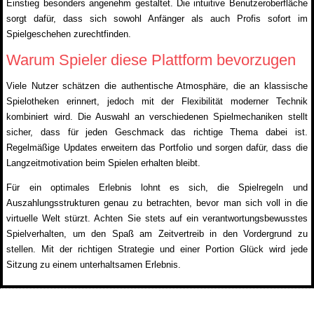
Einstieg besonders angenehm gestaltet. Die intuitive Benutzeroberfläche
sorgt dafür, dass sich sowohl Anfänger als auch Profis sofort im
Spielgeschehen zurechtfinden.
Warum Spieler diese Plattform bevorzugen
Viele Nutzer schätzen die authentische Atmosphäre, die an klassische
Spielotheken erinnert, jedoch mit der Flexibilität moderner Technik
kombiniert wird. Die Auswahl an verschiedenen Spielmechaniken stellt
sicher, dass für jeden Geschmack das richtige Thema dabei ist.
Regelmäßige Updates erweitern das Portfolio und sorgen dafür, dass die
Langzeitmotivation beim Spielen erhalten bleibt.
Für ein optimales Erlebnis lohnt es sich, die Spielregeln und
Auszahlungsstrukturen genau zu betrachten, bevor man sich voll in die
virtuelle Welt stürzt. Achten Sie stets auf ein verantwortungsbewusstes
Spielverhalten, um den Spaß am Zeitvertreib in den Vordergrund zu
stellen. Mit der richtigen Strategie und einer Portion Glück wird jede
Sitzung zu einem unterhaltsamen Erlebnis.