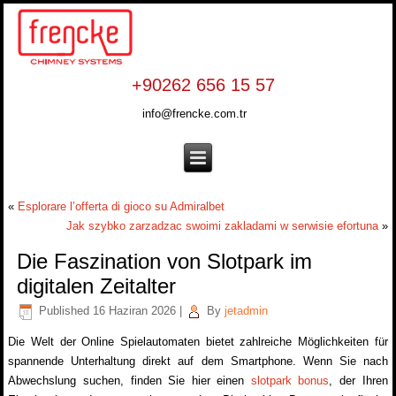
+90262 656 15 57
info@frencke.com.tr
«
Esplorare l’offerta di gioco su Admiralbet
Jak szybko zarzadzac swoimi zakladami w serwisie efortuna
»
Die Faszination von Slotpark im
digitalen Zeitalter
Published
16 Haziran 2026
|
By
jetadmin
Die Welt der Online Spielautomaten bietet zahlreiche Möglichkeiten für
spannende Unterhaltung direkt auf dem Smartphone. Wenn Sie nach
Abwechslung suchen, finden Sie hier einen
slotpark bonus
, der Ihren