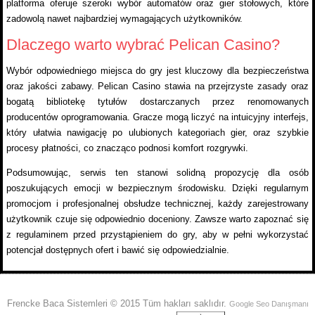
platforma oferuje szeroki wybór automatów oraz gier stołowych, które
zadowolą nawet najbardziej wymagających użytkowników.
Dlaczego warto wybrać Pelican Casino?
Wybór odpowiedniego miejsca do gry jest kluczowy dla bezpieczeństwa
oraz jakości zabawy. Pelican Casino stawia na przejrzyste zasady oraz
bogatą bibliotekę tytułów dostarczanych przez renomowanych
producentów oprogramowania. Gracze mogą liczyć na intuicyjny interfejs,
który ułatwia nawigację po ulubionych kategoriach gier, oraz szybkie
procesy płatności, co znacząco podnosi komfort rozgrywki.
Podsumowując, serwis ten stanowi solidną propozycję dla osób
poszukujących emocji w bezpiecznym środowisku. Dzięki regularnym
promocjom i profesjonalnej obsłudze technicznej, każdy zarejestrowany
użytkownik czuje się odpowiednio doceniony. Zawsze warto zapoznać się
z regulaminem przed przystąpieniem do gry, aby w pełni wykorzystać
potencjał dostępnych ofert i bawić się odpowiedzialnie.
Frencke Baca Sistemleri © 2015 Tüm hakları saklıdır.
Google Seo Danışmanı