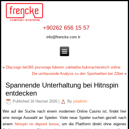
+90262 656 15 57
info@frencke.com.tr
«
Dlaczego bet365 pozostaje liderem zakładów bukmacherskich online
Die umfassende Analyse zu den Sportwetten bei 22bet
»
Spannende Unterhaltung bei Hitnspin
entdecken
Published
16 Haziran 2026
|
By
jetadmin
Wer auf der Suche nach einem modernen Online Casino ist, findet hier
eine riesige Auswahl an Spielen. Viele neue Spieler suchen gezielt nach
einem
hitnspin no deposit bonus
, um die Plattform direkt ohne eigenes