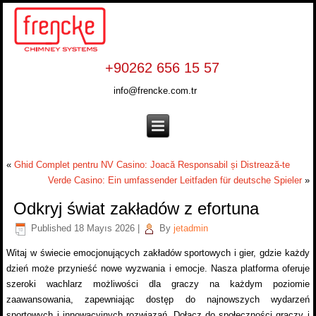
+90262 656 15 57
info@frencke.com.tr
«
Ghid Complet pentru NV Casino: Joacă Responsabil și Distrează-te
Verde Casino: Ein umfassender Leitfaden für deutsche Spieler
»
Odkryj świat zakładów z efortuna
Published
18 Mayıs 2026
|
By
jetadmin
Witaj w świecie emocjonujących zakładów sportowych i gier, gdzie każdy
dzień może przynieść nowe wyzwania i emocje. Nasza platforma oferuje
szeroki wachlarz możliwości dla graczy na każdym poziomie
zaawansowania, zapewniając dostęp do najnowszych wydarzeń
sportowych i innowacyjnych rozwiązań. Dołącz do społeczności graczy i