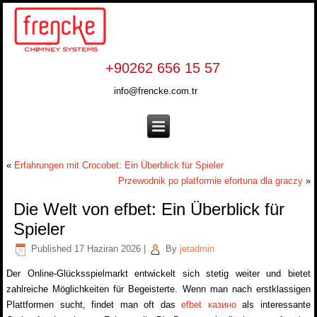
+90262 656 15 57
info@frencke.com.tr
«
Erfahrungen mit Crocobet: Ein Überblick für Spieler
Przewodnik po platformie efortuna dla graczy
»
Die Welt von efbet: Ein Überblick für
Spieler
Published
17 Haziran 2026
|
By
jetadmin
Der Online-Glücksspielmarkt entwickelt sich stetig weiter und bietet
zahlreiche Möglichkeiten für Begeisterte. Wenn man nach erstklassigen
Plattformen sucht, findet man oft das
efbet казино
als interessante