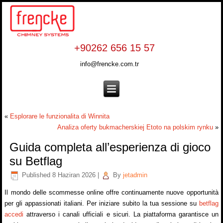
+90262 656 15 57
info@frencke.com.tr
«
Esplorare le funzionalita di Winnita
Analiza oferty bukmacherskiej Etoto na polskim rynku
»
Guida completa all’esperienza di gioco
su Betflag
Published
8 Haziran 2026
|
By
jetadmin
Il mondo delle scommesse online offre continuamente nuove opportunità
per gli appassionati italiani. Per iniziare subito la tua sessione su
betflag
accedi
attraverso i canali ufficiali e sicuri. La piattaforma garantisce un