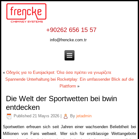
+90262 656 15 57
info@frencke.com.tr
«
Οδηγός για το Eurojackpot: Όλα όσα πρέπει να γνωρίζετε
Spannende Unterhaltung bei Rocketplay: Ein umfassender Blick auf die
Plattform
»
Die Welt der Sportwetten bei bwin
entdecken
Published
21 Mayıs 2026
|
By
jetadmin
Sportwetten erfreuen sich seit Jahren einer wachsenden Beliebtheit bei
Millionen von Fans weltweit. Wer sich für erstklassige Wettangebote