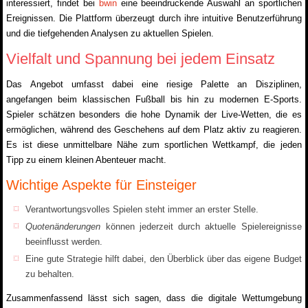
interessiert, findet bei
bwin
eine beeindruckende Auswahl an sportlichen
Ereignissen. Die Plattform überzeugt durch ihre intuitive Benutzerführung
und die tiefgehenden Analysen zu aktuellen Spielen.
Vielfalt und Spannung bei jedem Einsatz
Das Angebot umfasst dabei eine riesige Palette an Disziplinen,
angefangen beim klassischen Fußball bis hin zu modernen E-Sports.
Spieler schätzen besonders die hohe Dynamik der Live-Wetten, die es
ermöglichen, während des Geschehens auf dem Platz aktiv zu reagieren.
Es ist diese unmittelbare Nähe zum sportlichen Wettkampf, die jeden
Tipp zu einem kleinen Abenteuer macht.
Wichtige Aspekte für Einsteiger
Verantwortungsvolles Spielen steht immer an erster Stelle.
Quotenänderungen
können jederzeit durch aktuelle Spielereignisse
beeinflusst werden.
Eine gute Strategie hilft dabei, den Überblick über das eigene Budget
zu behalten.
Zusammenfassend lässt sich sagen, dass die digitale Wettumgebung