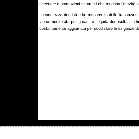
accedere a promozioni ricorrenti che rendono l’attività 
La sicurezza dei dati e la trasparenza delle transazion
viene monitorata per garantire l’equità dei risultati in 
costantemente aggiornata per soddisfare le esigenze d