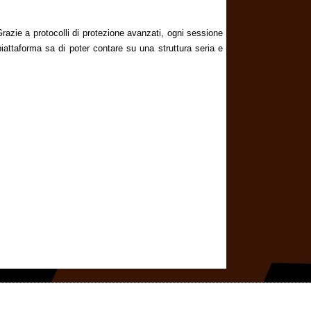
razie a protocolli di protezione avanzati, ogni sessione
a piattaforma sa di poter contare su una struttura seria e